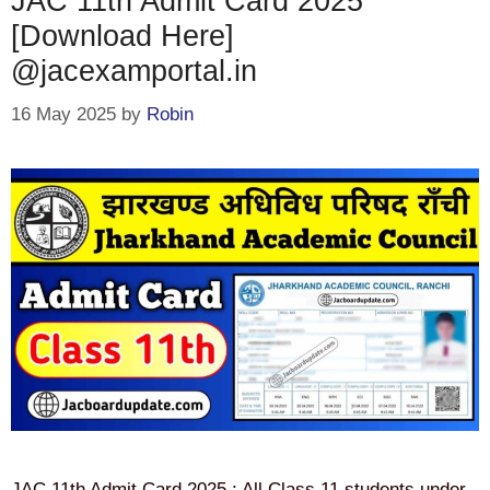
JAC 11th Admit Card 2025
[Download Here]
@jacexamportal.in
16 May 2025
by
Robin
JAC 11th Admit Card 2025 : All Class 11 students under